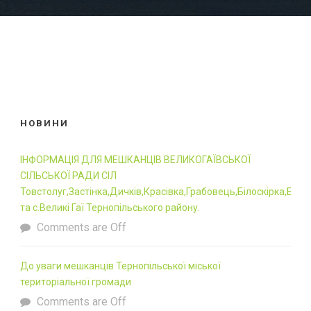
НОВИНИ
ІНФОРМАЦІЯ ДЛЯ МЕШКАНЦІВ ВЕЛИКОГАЇВСЬКОЇ
СІЛЬСЬКОЇ РАДИ СІЛ
Товстолуг,Застінка,Дичків,Красівка,Грабовець,Білоскірка,Бав
та с.Великі Гаї Тернопільського району.
Comments are Off
До уваги мешканців Тернопільської міської
територіальної громади
Comments are Off